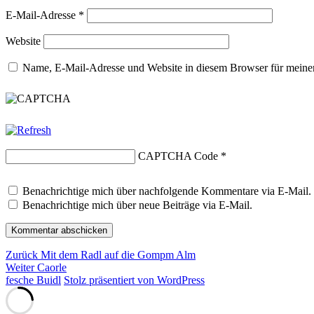
E-Mail-Adresse
*
Website
Name, E-Mail-Adresse und Website in diesem Browser für meine
CAPTCHA Code
*
Benachrichtige mich über nachfolgende Kommentare via E-Mail.
Benachrichtige mich über neue Beiträge via E-Mail.
Beitragsnavigation
Vorheriger
Zurück
Mit dem Radl auf die Gompm Alm
Nächster
Beitrag:
Weiter
Caorle
Beitrag:
fesche Buidl
Stolz präsentiert von WordPress