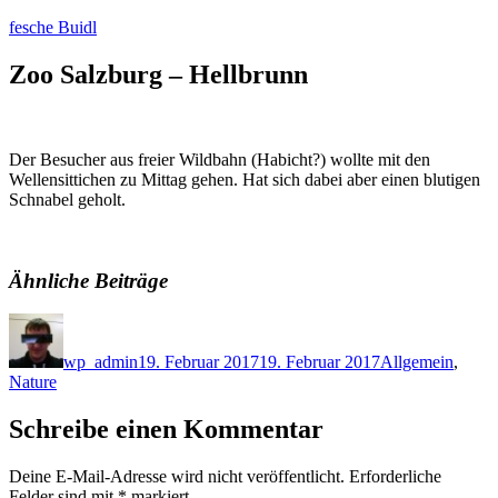
Zum
fesche Buidl
Inhalt
springen
Zoo Salzburg – Hellbrunn
Der Besucher aus freier Wildbahn (Habicht?) wollte mit den
Wellensittichen zu Mittag gehen. Hat sich dabei aber einen blutigen
Schnabel geholt.
Ähnliche Beiträge
Autor
Veröffentlicht
Kategorien
am
wp_admin
19. Februar 2017
19. Februar 2017
Allgemein
,
Nature
Schreibe einen Kommentar
Deine E-Mail-Adresse wird nicht veröffentlicht.
Erforderliche
Felder sind mit
*
markiert