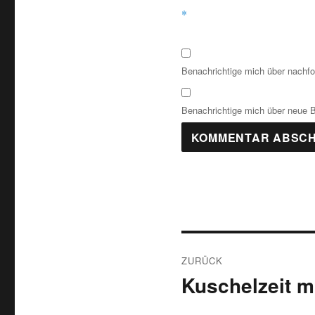
*
Benachrichtige mich über nachf
Benachrichtige mich über neue Be
Beitragsnavigat
ZURÜCK
Kuschelzeit 
Vorheriger
Beitrag: