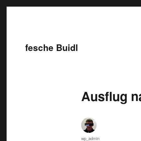
fesche Buidl
Ausflug n
Autor
wp_admin