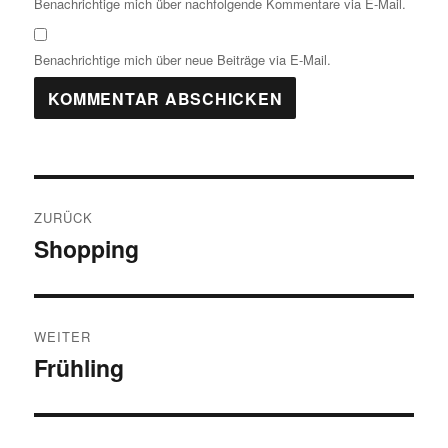
Benachrichtige mich über nachfolgende Kommentare via E-Mail.
Benachrichtige mich über neue Beiträge via E-Mail.
Beitragsnavigation
ZURÜCK
Shopping
Vorheriger
Beitrag:
WEITER
Frühling
Nächster
Beitrag: