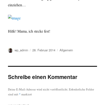
einziehen…
Hilfe! Mama, ich stecke fest!
Autor
Veröffentlicht
Kategorien
wp_admin
28. Februar 2014
Allgemein
am
Schreibe einen Kommentar
Deine E-Mail-Adresse wird nicht veröffentlicht.
Erforderliche Felder
sind mit
*
markiert