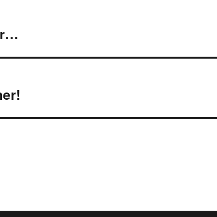
ion
er…
er!