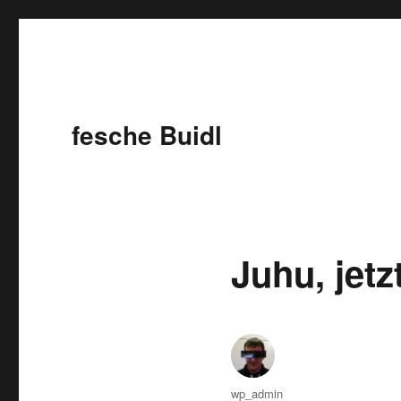
fesche Buidl
Juhu, jetz
Autor
wp_admin