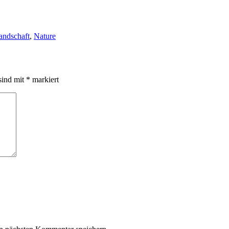
andschaft
,
Nature
sind mit
*
markiert