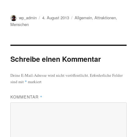
Autor
Veröffentlicht
Kategorien
wp_admin
4. August 2013
Allgemein
,
Attraktionen
,
am
Menschen
Schreibe einen Kommentar
Deine E-Mail-Adresse wird nicht veröffentlicht.
Erforderliche Felder
sind mit
*
markiert
KOMMENTAR
*