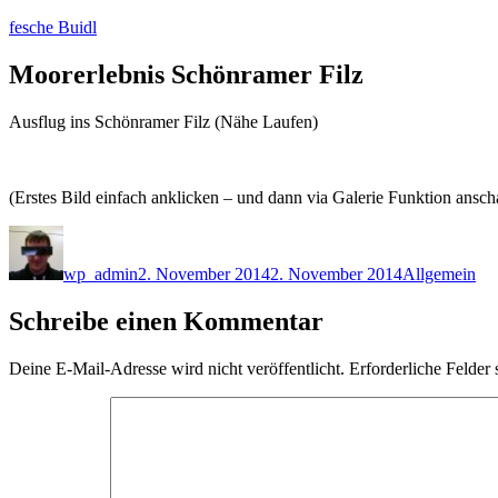
Zum
fesche Buidl
Inhalt
springen
Moorerlebnis Schönramer Filz
Ausflug ins Schönramer Filz (Nähe Laufen)
(Erstes Bild einfach anklicken – und dann via Galerie Funktion ansc
Autor
Veröffentlicht
Kategorien
am
wp_admin
2. November 2014
2. November 2014
Allgemein
Schreibe einen Kommentar
Deine E-Mail-Adresse wird nicht veröffentlicht.
Erforderliche Felder 