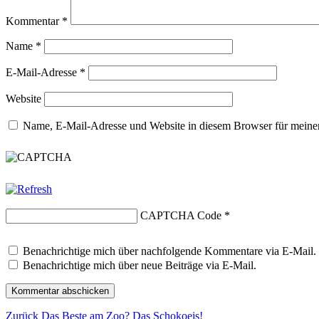
Kommentar
*
Name
*
E-Mail-Adresse
*
Website
Name, E-Mail-Adresse und Website in diesem Browser für meine
CAPTCHA Code
*
Benachrichtige mich über nachfolgende Kommentare via E-Mail.
Benachrichtige mich über neue Beiträge via E-Mail.
Beitragsnavigation
Vorheriger
Zurück
Das Beste am Zoo? Das Schokoeis!