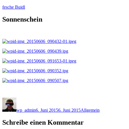
Zum
fesche Buidl
Inhalt
springen
Sonnenschein
Autor
Veröffentlicht
Kategorien
am
wp_admin
6. Juni 2015
6. Juni 2015
Allgemein
Schreibe einen Kommentar