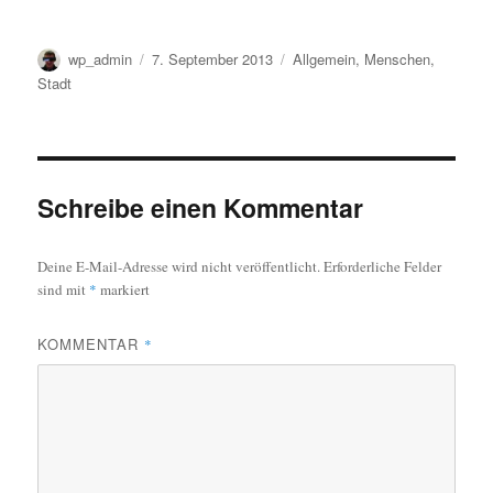
Autor
Veröffentlicht
Kategorien
wp_admin
7. September 2013
Allgemein
,
Menschen
,
am
Stadt
Schreibe einen Kommentar
Deine E-Mail-Adresse wird nicht veröffentlicht.
Erforderliche Felder
sind mit
*
markiert
KOMMENTAR
*