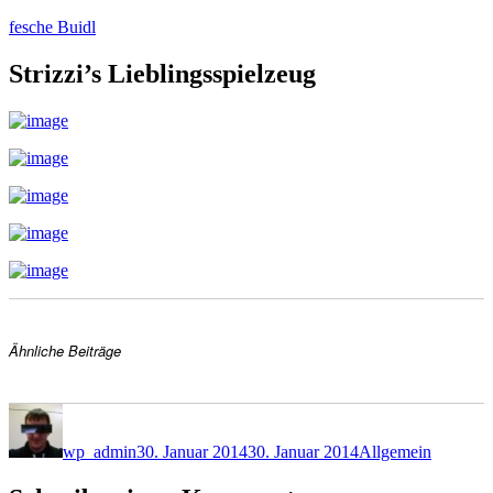
Zum
fesche Buidl
Inhalt
springen
Strizzi’s Lieblingsspielzeug
Ähnliche Beiträge
Autor
Veröffentlicht
Kategorien
am
wp_admin
30. Januar 2014
30. Januar 2014
Allgemein