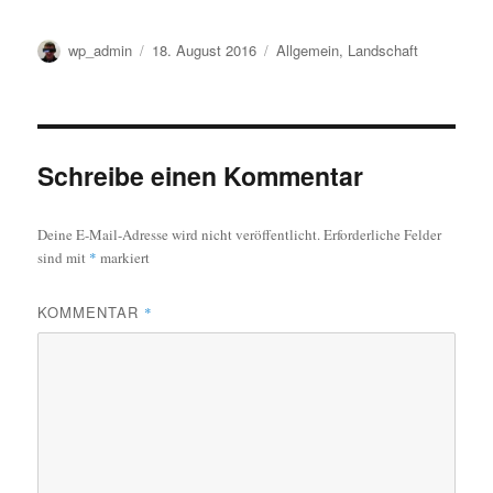
Autor
Veröffentlicht
Kategorien
wp_admin
18. August 2016
Allgemein
,
Landschaft
am
Schreibe einen Kommentar
Deine E-Mail-Adresse wird nicht veröffentlicht.
Erforderliche Felder
sind mit
*
markiert
KOMMENTAR
*