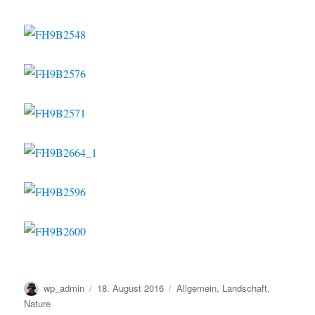
Autor
Veröffentlicht
Kategorien
wp_admin
18. August 2016
Allgemein
,
Landschaft
,
am
Nature