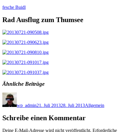
Zum
fesche Buidl
Inhalt
springen
Rad Ausflug zum Thumsee
Ähnliche Beiträge
Autor
Veröffentlicht
Kategorien
am
wp_admin
21. Juli 2013
28. Juli 2013
Allgemein
Schreibe einen Kommentar
Deine E-Mail-Adresse wird nicht veröffentlicht.
Erforderliche